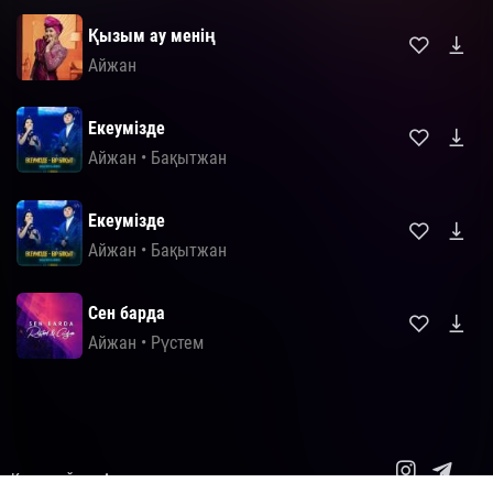
Қызым ау менің
Айжан
Екеумізде
Айжан
•
Бақытжан
Екеумізде
Айжан
•
Бақытжан
Сен барда
Айжан
•
Рүстем
Карта сайта
Авторские права