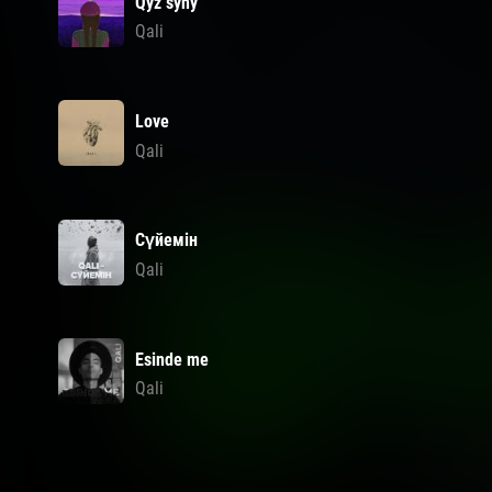
Qyz syny
Qali
Love
Qali
Сүйемін
Qali
Esinde me
Qali