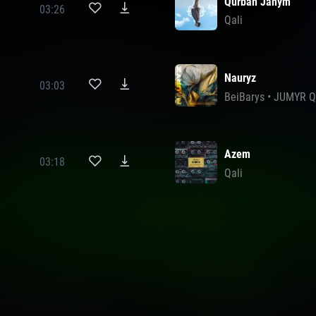
Qurban Janym
03:26
Qali
Nauryz
03:03
BeiBarys
•
JUMYR Q
Azem
03:18
Qali