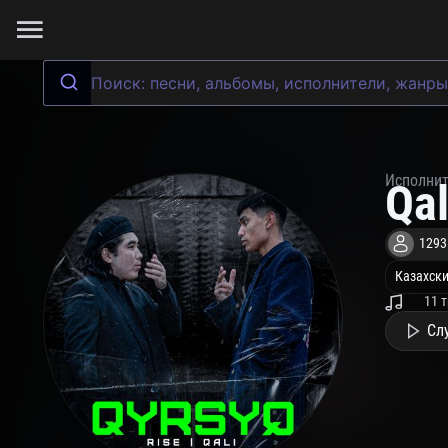
Исполни
Qal
1293
Казахски
11 
Сл