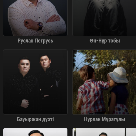
Руслан Пегрусь
Ән-Нұр тобы
Бауыржан дуэті
Нұрлан Мұратұлы