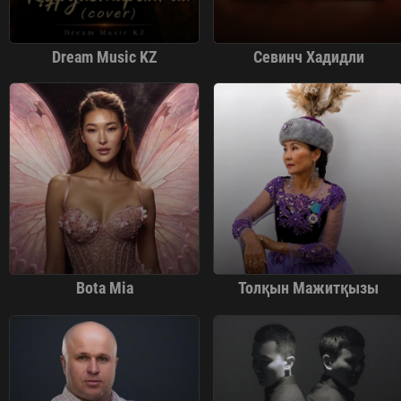
Dream Music KZ
Севинч Хадидли
Bota Mia
Толқын Мажитқызы