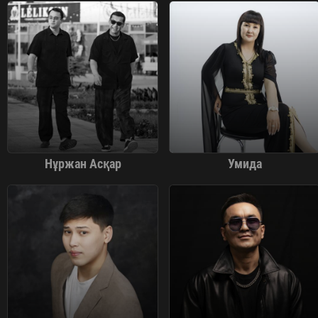
Нұржан Асқар
Умида