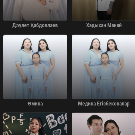
Дәулет Қабдоллаев
Хадыхан Манай
Әмина
Медина Егісбековалар