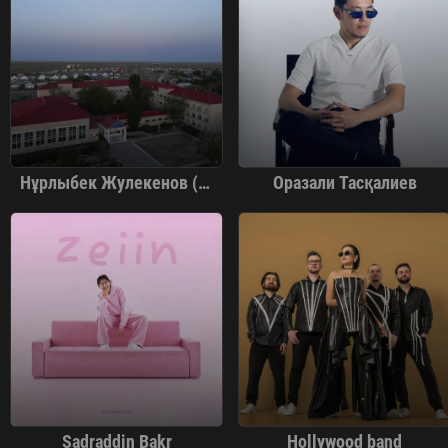
Нұрлыбек Жулекенов (askeri anshi)
Оразали Тасқалиев
Sadraddin Bakr
Hollywood band