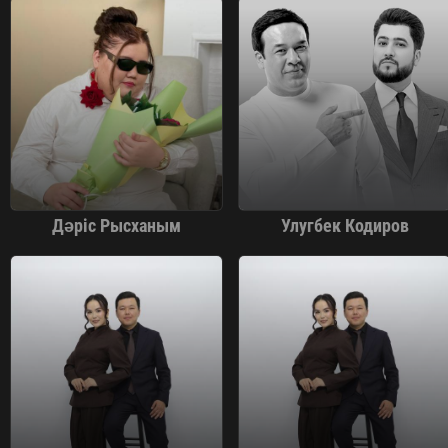
Дәріс Рысханым
Улугбек Кодиров