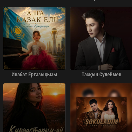
Инабат Ерғазықызы
Тасқын Сулеймен