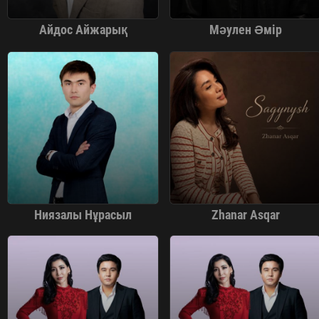
Айдос Айжарық
Мәулен Әмір
Ниязалы Нұрасыл
Zhanar Asqar