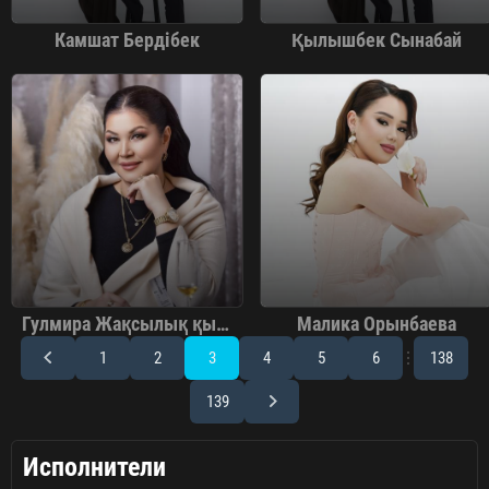
Камшат Бердібек
Қылышбек Сынабай
Гулмира Жақсылық қызы
Малика Орынбаева
1
2
3
4
5
6
138
139
Исполнители