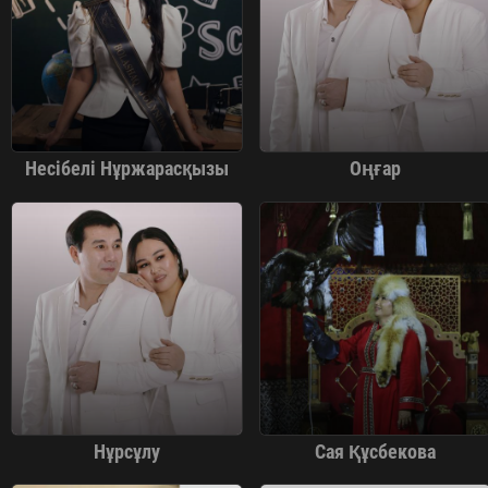
Несібелі Нұржарасқызы
Оңғар
Нұрсұлу
Сая Құсбекова