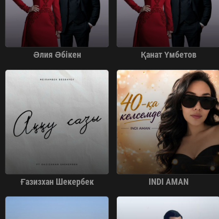
Әлия Әбікен
Қанат Үмбетов
Ғазизхан Шекербек
INDI AMAN