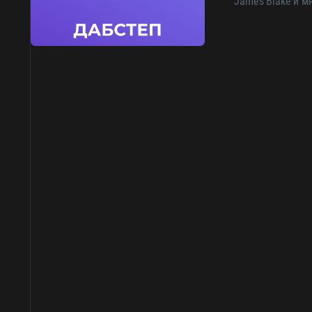
James
Blake
и м