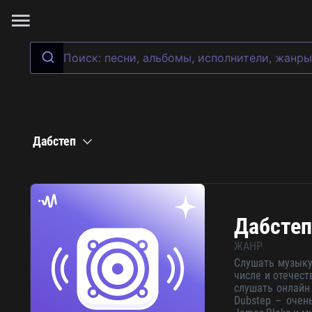
Дабстеп
Дабстеп
ЖАНР
Слушать музыку 
числе и отечест
слушать онлайн
Dubstep
– очен