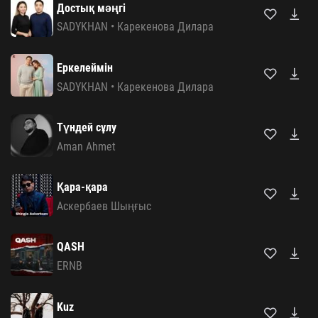
Достық мәңгі
SADYKHAN
•
Карекенова Дилара
Еркелеймін
SADYKHAN
•
Карекенова Дилара
Түндей сұлу
Aman Ahmet
Қара-қара
Аскербаев Шыңғыс
QASH
ERNB
Kuz