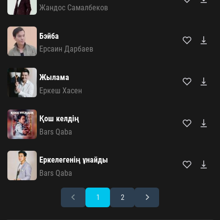
Жандос Самалбеков
Бэйба
Ерсаин Дарбаев
Жылама
Еркеш Хасен
Қош келдің
Bars Qaba
Еркелегенің ұнайды
Bars Qaba
1
2