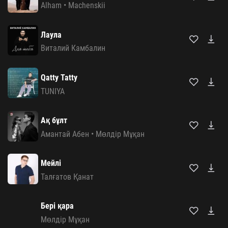
Alham
•
Machenskii
Лаула
Виталий Камбалин
Qatty Tatty
TUNIYA
Ақ бұлт
Амантай Абен
•
Мөлдір Мұқан
Мейлі
Талғатов Қанат
Бері қара
Мөлдір Мұқан