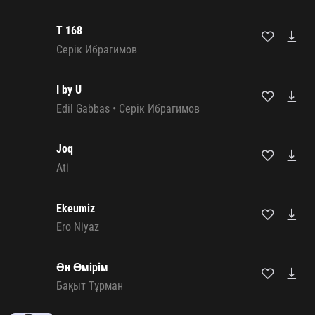
T 168
Серік Ибрагимов
I by U
Edil Gabbas
•
Серік Ибрагимов
Joq
Ati
Ekeumiz
Ero Niyaz
Ән Өмірім
Бақыт Тұрман