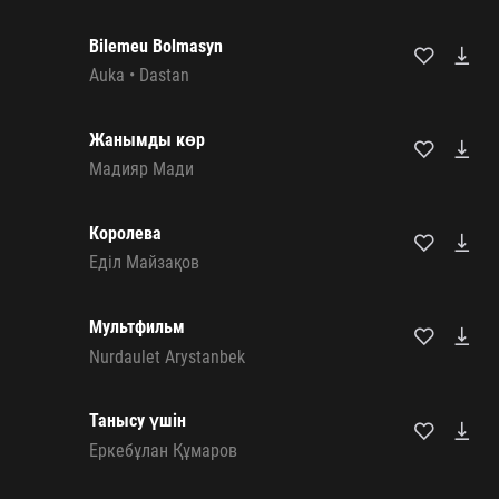
Bilemeu Bolmasyn
Auka
•
Dastan
Жанымды көр
Мадияр Мади
Королева
Еділ Майзақов
Мультфильм
Nurdaulet Arystanbek
Танысу үшін
Еркебұлан Құмаров