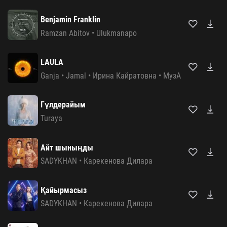
Benjamin Franklin
Ramzan Abitov
•
Ulukmanapo
LAULA
Ganja
•
Jamal
•
Ирина Кайратовна
•
МузАрт
Гүлдерайым
Turaya
Айт шыныңды
SADYKHAN
•
Карекенова Дилара
Қайырмасыз
SADYKHAN
•
Карекенова Дилара