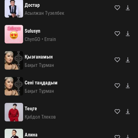
Достар
Асылжан Түзелбек
Sulusyn
ChynGO
•
Errain
Қызғанамын
Бақыт Тұрман
Сені таңдадым
Бақыт Тұрман
Теңге
Қабдол Тлеков
Алина