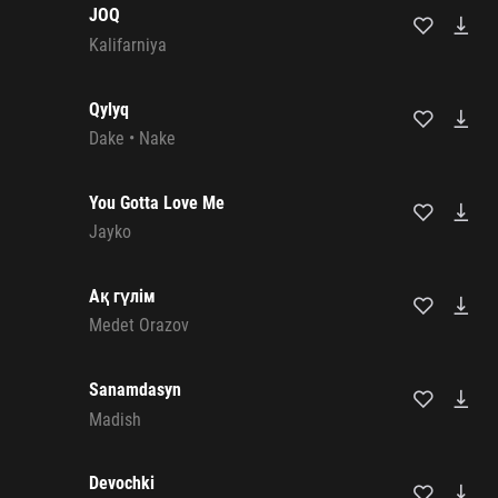
JOQ
Kalifarniya
Qylyq
Dake
•
Nake
You Gotta Love Me
Jayko
Ақ гүлім
Medet Orazov
Sanamdasyn
Madish
Devochki