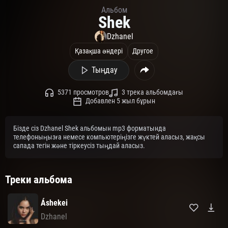
Альбом
Shek
Dzhanel
Қазақша әндері
Другое
Тыңдау
5371 просмотров
3 трека альбомдағы
Добавлен 5 жыл бұрын
Бізде сіз Dzhanel Shek альбомын mp3 форматында
телефоныңызға немесе компьютеріңізге жүктей аласыз, жақсы
сапада тегін және тіркеусіз тыңдай аласыз.
Треки альбома
Áshekei
Dzhanel