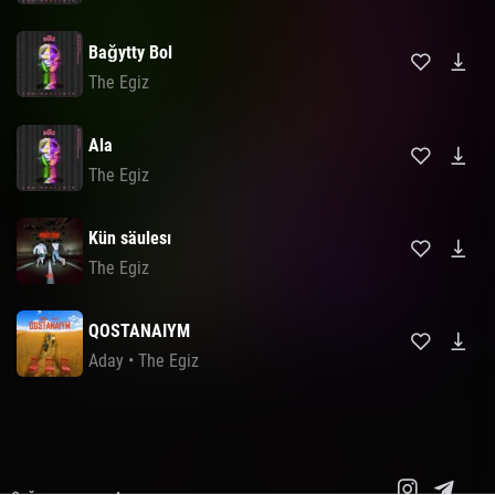
Bağytty Bol
The Egiz
Ala
The Egiz
Kün säulesı
The Egiz
QOSTANAIYM
Aday
•
The Egiz