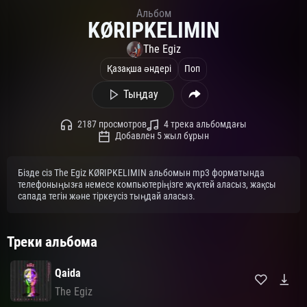
Альбом
KØRIPKELIMIN
The Egiz
Қазақша әндері
Поп
Тыңдау
2187 просмотров
4 трека альбомдағы
Добавлен 5 жыл бұрын
Бізде сіз The Egiz KØRIPKELIMIN альбомын mp3 форматында
телефоныңызға немесе компьютеріңізге жүктей аласыз, жақсы
сапада тегін және тіркеусіз тыңдай аласыз.
Треки альбома
Qaida
The Egiz