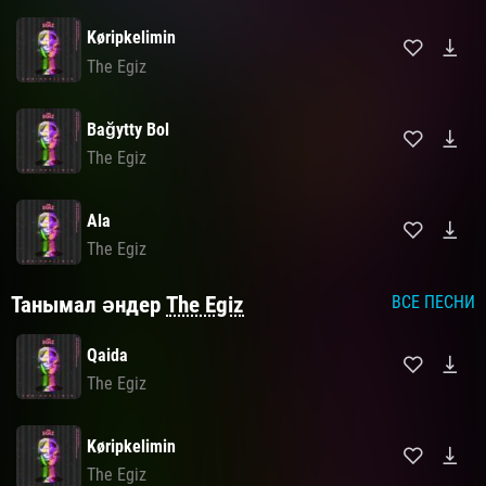
Køripkelimin
The Egiz
Bağytty Bol
The Egiz
Ala
The Egiz
Танымал әндер
The Egiz
ВСЕ ПЕСНИ
Qaida
The Egiz
Køripkelimin
The Egiz