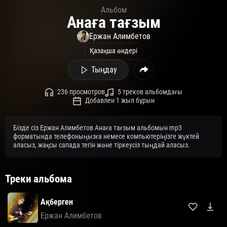
Альбом
Анаға тағзым
Ержан Алимбетов
Қазақша әндері
Тыңдау
236 просмотров
5 треков альбомдағы
Добавлен 1 жыл бұрын
Бізде сіз Ержан Алимбетов Анаға тағзым альбомын mp3
форматында телефоныңызға немесе компьютеріңізге жүктей
аласыз, жақсы сапада тегін және тіркеусіз тыңдай аласыз.
Треки альбома
Ақберген
Ержан Алимбетов