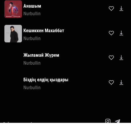
Анашым
Nurbullin
Кешиккен Махаббат
Nurbullin
Жыламай Жүрем
Nurbullin
Біздің елдің қыздары
Nurbullin
Сайт картасы
Авторлық құқықтар
Copyright© 2014-2026 Все права защищены.