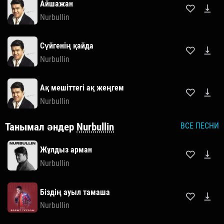
Айшажан
Nurbullin
Сүйгенің қайда
Nurbullin
Ақ мешіттегі ақ жеңгем
Nurbullin
Танымал әндер
Nurbullin
ВСЕ ПЕСНИ
Жұлдыз арман
Nurbullin
Біздің ауыл тамаша
Nurbullin