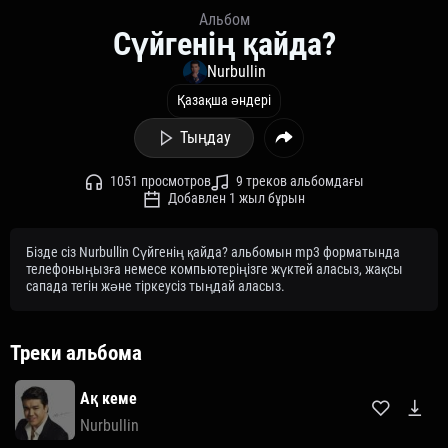
Альбом
Сүйгенің қайда?
Nurbullin
Қазақша әндері
Тыңдау
1051 просмотров
9 треков альбомдағы
Добавлен 1 жыл бұрын
Бізде сіз Nurbullin Сүйгенің қайда? альбомын mp3 форматында
телефоныңызға немесе компьютеріңізге жүктей аласыз, жақсы
сапада тегін және тіркеусіз тыңдай аласыз.
Треки альбома
Ақ кеме
Nurbullin