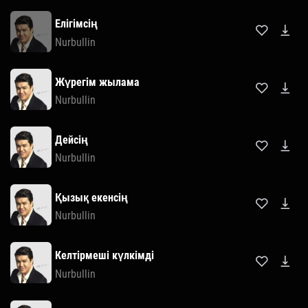
Елігімсің
Nurbullin
Жүрегім жылама
Nurbullin
Дейсің
Nurbullin
Қызық екенсің
Nurbullin
Келтірмеші күлкімді
Nurbullin