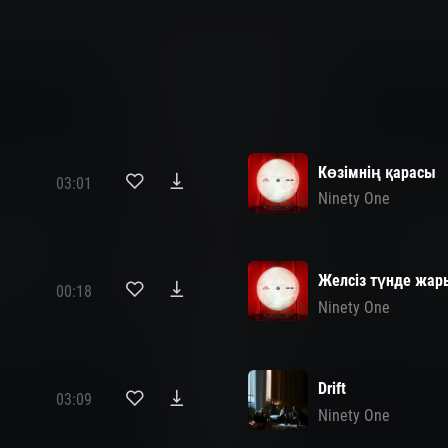
Көзімнің қарасы
03:01
Ninety One
Желсіз түнде жар
00:18
Ninety One
Drift
03:09
Ninety One