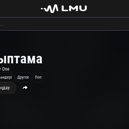
ыптама
y One
 әндері
Другое
Поп
ңдау