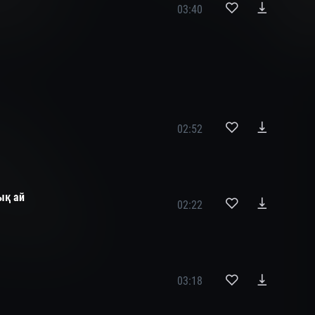
03:40
02:52
ық ай
02:22
03:18