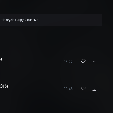
тіркеусіз тыңдай аласыз.
)
03:27
2016)
03:45