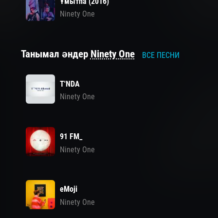
Ұмытпа (2016)
Ninety One
Танымал әндер
Ninety One
ВСЕ ПЕСНИ
T'NDA
Ninety One
91 FM_
Ninety One
eMoji
Ninety One