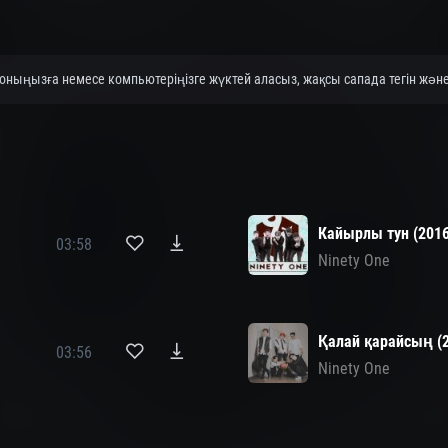
ныңызға немесе компьютеріңізге жүктей аласыз, жақсы сапада тегін және 
Кайырлы тун (2016
03:58
Ninety One
Қалай қарайсың (
03:56
Ninety One