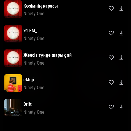
Көзімнің қарасы
Ninety One
91 FM_
Ninety One
Желсіз түнде жарық ай
Ninety One
eMoji
Ninety One
Drift
Ninety One