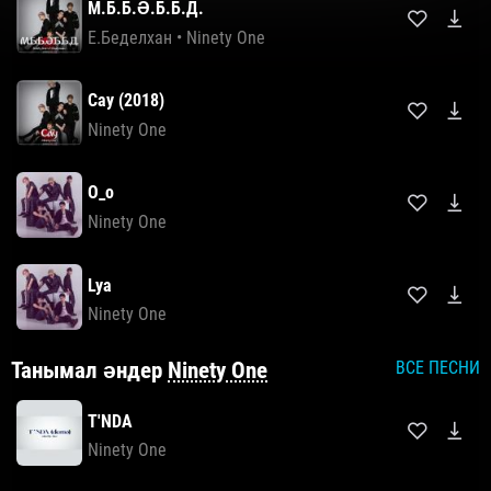
М.Б.Б.Ә.Б.Б.Д.
E.Беделхан
•
Ninety One
Сау (2018)
Ninety One
O_o
Ninety One
Lya
Ninety One
Танымал әндер
Ninety One
ВСЕ ПЕСНИ
T'NDA
Ninety One