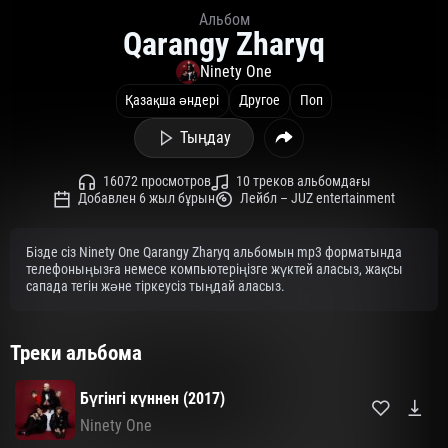
Альбом
Qarangy Zharyq
Ninety One
Қазақша әндері
Другое
Поп
Тыңдау
16072 просмотров
10 треков альбомдағы
Добавлен 6 жыл бұрын
Лейбл – JUZ entertainment
Бізде сіз Ninety One Qarangy Zharyq альбомын mp3 форматында
телефоныңызға немесе компьютеріңізге жүктей аласыз, жақсы
сапада тегін және тіркеусіз тыңдай аласыз.
Треки альбома
Бүгінгі күннен (2017)
Ninety One