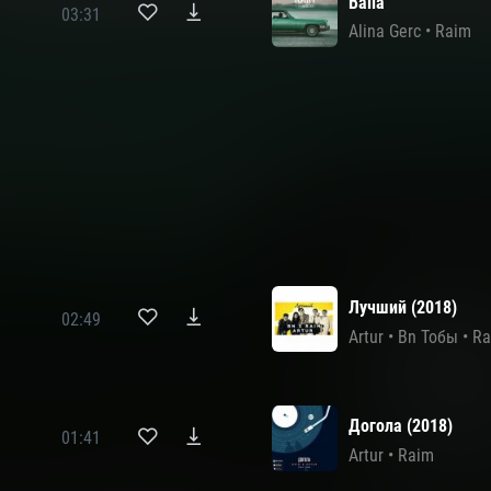
Baila
03:31
Alina Gerc
•
Raim
Лучший (2018)
02:49
Artur
•
Bn Тобы
•
Ra
Догола (2018)
01:41
Artur
•
Raim