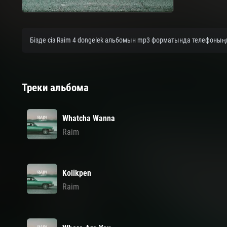
Бізде сіз Raim 4 dongelek альбомын mp3 форматында телефоныңы
Треки альбома
Whatcha Wanna
Raim
Kolikpen
Raim