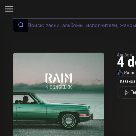
Альбом
4 
Raim
Қазақша
Ты