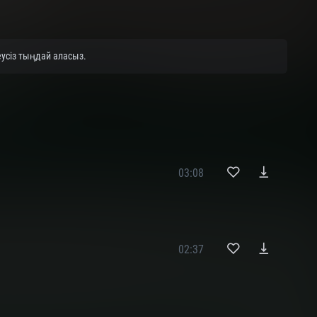
еусіз тыңдай аласыз.
03:08
02:37