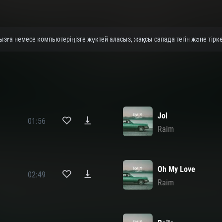
зға немесе компьютеріңізге жүктей аласыз, жақсы сапада тегін және тірк
Jol
01:56
Raim
Oh My Love
02:49
Raim