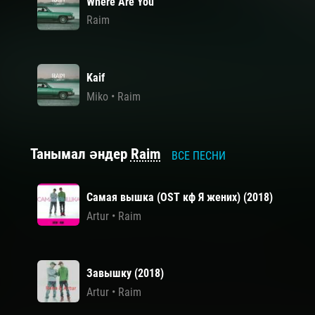
Where Are You
Raim
Kaif
Miko
•
Raim
Танымал әндер
Raim
ВСЕ ПЕСНИ
Самая вышка (OST кф Я жених) (2018)
Artur
•
Raim
Завышку (2018)
Artur
•
Raim