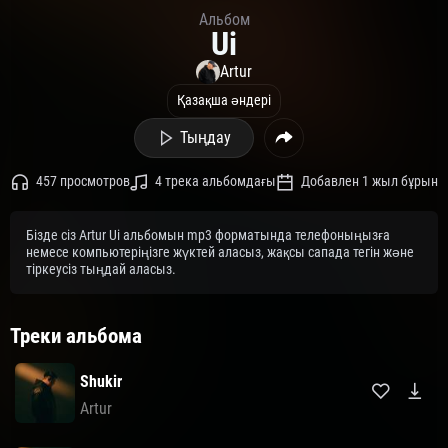
Альбом
Ui
Artur
Қазақша әндері
Тыңдау
457 просмотров
4 трека альбомдағы
Добавлен 1 жыл бұрын
Бізде сіз Artur Ui альбомын mp3 форматында телефоныңызға
немесе компьютеріңізге жүктей аласыз, жақсы сапада тегін және
тіркеусіз тыңдай аласыз.
Треки альбома
Shukir
Artur