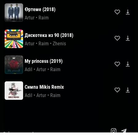
Өртеме (2018)
Artur
•
Raim
Дискотека из 90 (2018)
Artur
•
Raim
•
Zhenis
My princess (2019)
Adil
•
Artur
•
Raim
Симпа Mikis Remix
Adil
•
Artur
•
Raim
Сайт картасы
Авторлық құқықтар