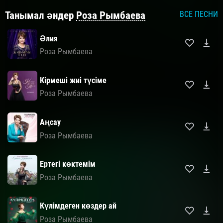
Танымал әндер
Роза Рымбаева
ВСЕ ПЕСНИ
Әлия
Роза Рымбаева
Кірмеші жиі түсіме
Роза Рымбаева
Аңсау
Роза Рымбаева
Ертегі көктемім
Роза Рымбаева
Күлімдеген көздер ай
Роза Рымбаева