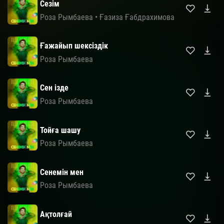
Сезім
Роза Рымбаева
•
Ғазиза Ғабдрахимова
Ғажайып шексіздік
Роза Рымбаева
Сен ізде
Роза Рымбаева
Тойға шашу
Роза Рымбаева
Сенемін мен
Роза Рымбаева
Ақтолғай