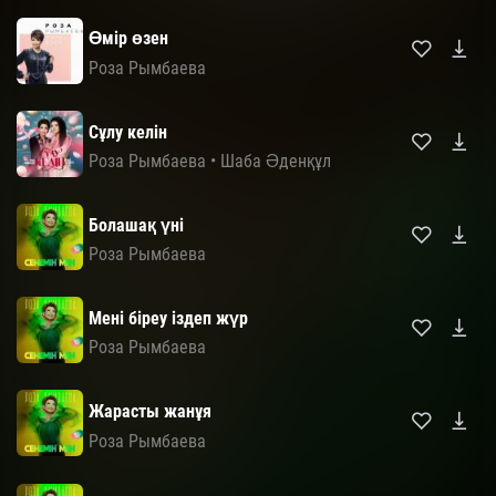
Өмір өзен
Роза Рымбаева
Сұлу келін
Роза Рымбаева
•
Шаба Әденқұл
Болашақ үні
Роза Рымбаева
Мені біреу іздеп жүр
Роза Рымбаева
Жарасты жанұя
Роза Рымбаева