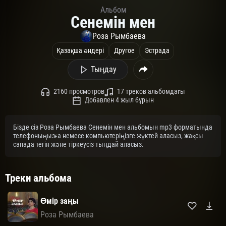
Альбом
Сенемін мен
Роза Рымбаева
Қазақша әндері
Другое
Эстрада
Тыңдау
2160 просмотров
17 треков альбомдағы
Добавлен 4 жыл бұрын
Бізде сіз Роза Рымбаева Сенемін мен альбомын mp3 форматында
телефоныңызға немесе компьютеріңізге жүктей аласыз, жақсы
сапада тегін және тіркеусіз тыңдай аласыз.
Треки альбома
Өмір заңы
Роза Рымбаева