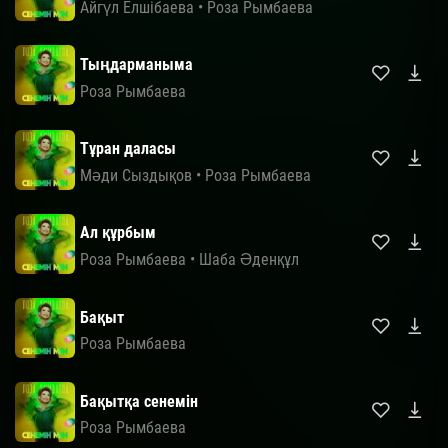
Айгүл Елшібаева
•
Роза Рымбаева
Тыңдарманыма
Роза Рымбаева
Тұран даласы
Мәди Сыздықов
•
Роза Рымбаева
Ал құрбым
Роза Рымбаева
•
Шаба Әденқұл
Бақыт
Роза Рымбаева
Бақытқа сенемін
Роза Рымбаева