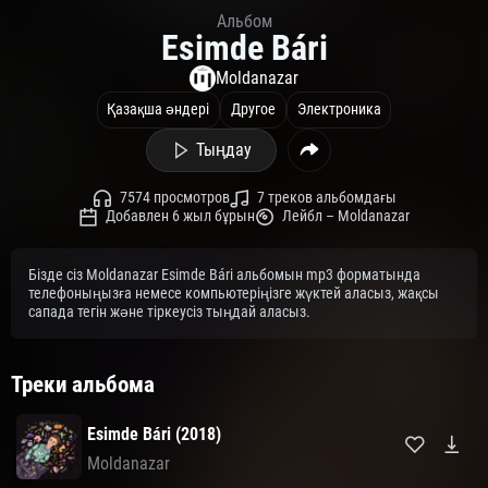
Альбом
Esimde Bári
Moldanazar
Қазақша әндері
Другое
Электроника
Тыңдау
7574 просмотров
7 треков альбомдағы
Добавлен 6 жыл бұрын
Лейбл – Moldanazar
Бізде сіз Moldanazar Esimde Bári альбомын mp3 форматында
телефоныңызға немесе компьютеріңізге жүктей аласыз, жақсы
сапада тегін және тіркеусіз тыңдай аласыз.
Треки альбома
Esimde Bári (2018)
Moldanazar