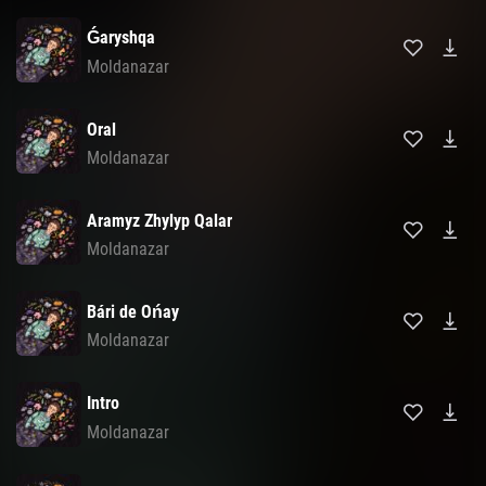
Ǵaryshqa
Moldanazar
Oral
Moldanazar
Aramyz Zhylyp Qalar
Moldanazar
Bári de Ońay
Moldanazar
Intro
Moldanazar