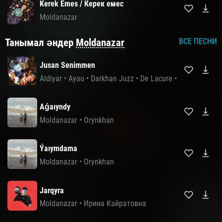
Kerek Emes / Керек емес
Moldanazar
Танымал әндер
Moldanazar
ВСЕ ПЕСНИ
Jusan Senimmen
Aldiyar
•
Ayau
•
Darkhan Juzz
•
De Lacure
•
Dequine
•
Mo
Aǵaıyndy
Moldanazar
•
Orynkhan
Ýaıymdama
Moldanazar
•
Orynkhan
Jarqyra
Moldanazar
•
Ирина Кайратовна