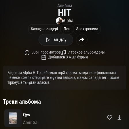
Альбом
HIT
Alpha
Қазақша әндері
Поп
Электроника
Тыңдау
3361 просмотров
7 треков альбомдағы
Добавлен 3 жыл бұрын
Бізде сіз Alpha HIT альбомын mp3 форматында телефоныңызға
немесе компьютеріңізге жүктей аласыз, жақсы сапада тегін және
тіркеусіз тыңдай аласыз.
Треки альбома
Qys
Amir Sal