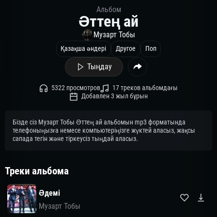
Альбом
Әттең ай
Музарт Тобы
Қазақша әндері
Другое
Поп
Тыңдау
5322 просмотров
17 треков альбомдағы
Добавлен 3 жыл бұрын
Бізде сіз Музарт Тобы Әттең ай альбомын mp3 форматында
телефоныңызға немесе компьютеріңізге жүктей аласыз, жақсы
сапада тегін және тіркеусіз тыңдай аласыз.
Треки альбома
Әдемі
Музарт Тобы