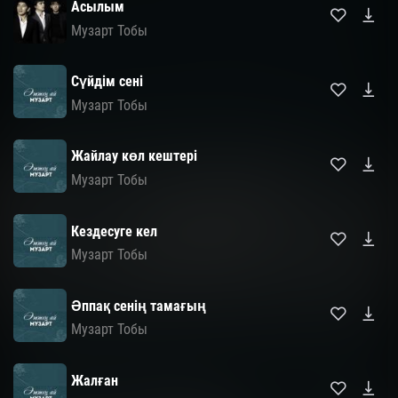
Асылым
Музарт Тобы
Сүйдім сенi
Музарт Тобы
Жайлау көл кештері
Музарт Тобы
Кездесуге кел
Музарт Тобы
Әппақ сенің тамағың
Музарт Тобы
Жалған