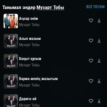
Танымал әндер
Музарт Тобы
ВСЕ ПЕСНИ
Аңсар әнім
Музарт Тобы
Асыл жазым
Музарт Тобы
Бақыт құсым
Музарт Тобы
Барма менің жазығым
Музарт Тобы
Дариға-ай
Музарт Тобы