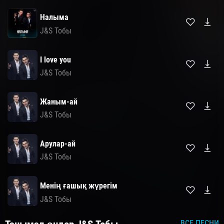
Налыма
J&S Тобы
I love you
J&S Тобы
Жаным-ай
J&S Тобы
Арулар-ай
J&S Тобы
Менің ғашық жүрегім
J&S Тобы
ВСЕ ПЕСНИ