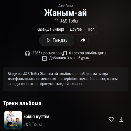
Альбом
Жаным-ай
J&S Тобы
Қазақша әндері
Другое
Поп
Тыңдау
2285 просмотров
6 треков альбомдағы
Добавлен 3 жыл бұрын
Бізде сіз J&S Тобы Жаным-ай альбомын mp3 форматында
телефоныңызға немесе компьютеріңізге жүктей аласыз, жақсы
сапада тегін және тіркеусіз тыңдай аласыз.
Треки альбома
Езіліп күттім
J&S Тобы