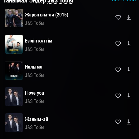
Танымал әндер
J&S Тобы
Жарығым-ай (2015)
J&S Тобы
Езіліп күттім
J&S Тобы
Налыма
J&S Тобы
I love you
J&S Тобы
Жаным-ай
J&S Тобы