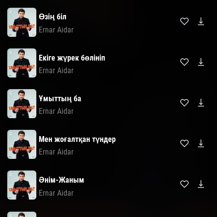
Өзің біл
Ernar Aidar
Екіге жүрек бөлініп
Ernar Aidar
Ұмыттың ба
Ernar Aidar
Мен жоғалтқан түндер
Ernar Aidar
Әнім-Жаным
Ernar Aidar