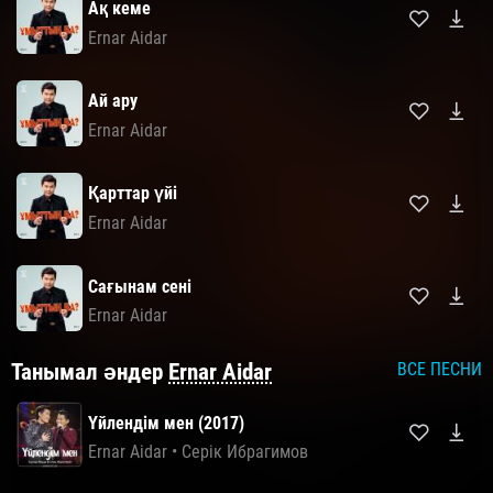
Ақ кеме
Ernar Aidar
Ай ару
Ernar Aidar
Қарттар үйі
Ernar Aidar
Сағынам сені
Ernar Aidar
Танымал әндер
Ernar Aidar
ВСЕ ПЕСНИ
Үйлендім мен (2017)
Ernar Aidar
•
Серік Ибрагимов