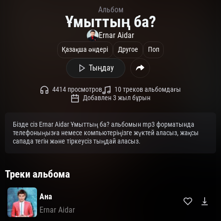
Альбом
Ұмыттың ба?
Ernar Aidar
Қазақша әндері
Другое
Поп
Тыңдау
4414 просмотров
10 треков альбомдағы
Добавлен 3 жыл бұрын
Бізде сіз Ernar Aidar Ұмыттың ба? альбомын mp3 форматында
телефоныңызға немесе компьютеріңізге жүктей аласыз, жақсы
сапада тегін және тіркеусіз тыңдай аласыз.
Треки альбома
Ана
Ernar Aidar