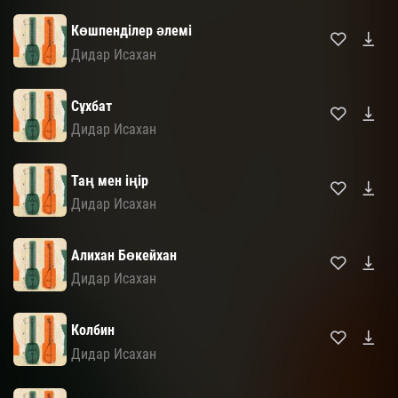
Көшпенділер әлемі
Дидар Исахан
Сұхбат
Дидар Исахан
Таң мен іңір
Дидар Исахан
Алихан Бөкейхан
Дидар Исахан
Колбин
Дидар Исахан