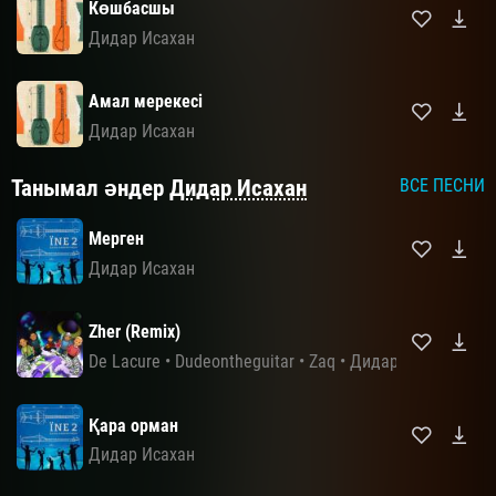
Көшбасшы
Дидар Исахан
Амал мерекесі
Дидар Исахан
Танымал әндер
Дидар Исахан
ВСЕ ПЕСНИ
Мерген
Дидар Исахан
Zher (Remix)
De Lacure
•
Dudeontheguitar
•
Zaq
•
Дидар Исахан
Қара орман
Дидар Исахан