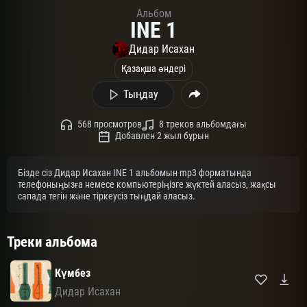
Альбом
INE 1
Дидар Исахан
Қазақша әндері
Тыңдау
568 просмотров
8 треков альбомдағы
Добавлен 2 жыл бұрын
Бізде сіз Дидар Исахан INE 1 альбомын mp3 форматында
телефоныңызға немесе компьютеріңізге жүктей аласыз, жақсы
сапада тегін және тіркеусіз тыңдай аласыз.
Треки альбома
Күмбез
Дидар Исахан