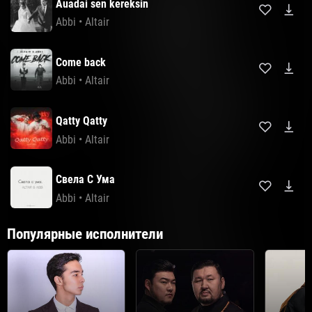
Auadai sen kereksin
Abbi
•
Altair
Come back
Abbi
•
Altair
Qatty Qatty
Abbi
•
Altair
Свела С Ума
Abbi
•
Altair
Популярные исполнители