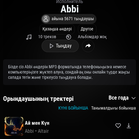
Исполнитель
Abbi
айына 5671 тыңдаушы
Қазақша әндері
Другое
10 треков
Альбомдар жоқ
Тыңдау
Бізде сіз Abbi әндерін MP3 форматында телефоныңызға немесе
компьютеріңізге жүктеп алуға, сондай-ақ оны онлайн түрде жақсы
сапада тегін және тіркеусіз тыңдауға болады.
Все года
Орындаушының тректері
КҮНІ БОЙЫНША
Танымалдығы бойынша
Ай мен Күн
Abbi
•
Altair