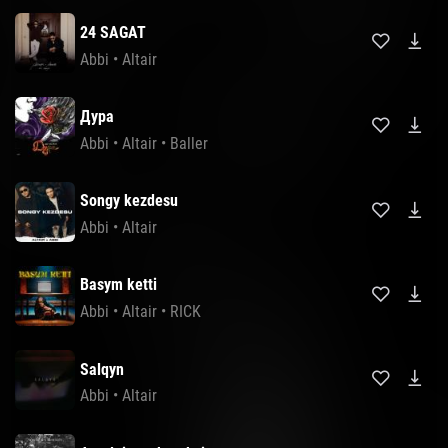
24 SAGAT
Abbi
•
Altair
Дура
Abbi
•
Altair
•
Baller
Songy kezdesu
Abbi
•
Altair
Basym ketti
Abbi
•
Altair
•
RICK
Salqyn
Abbi
•
Altair