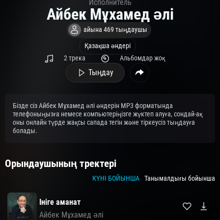
Исполнитель
Айбек Мұхамед әлі
айына 469 тыңдаушы
Қазақша әндері
2 трека
Альбомдар жоқ
Тыңдау
Бізде сіз Айбек Мұхамед әлі әндерін MP3 форматында
телефоныңызға немесе компьютеріңізге жүктеп алуға, сондай-ақ
оны онлайн түрде жақсы сапада тегін және тіркеусіз тыңдауға
болады.
Орындаушының тректері
КҮНІ БОЙЫНША
Танымалдығы бойынша
Ініге аманат
Айбек Мұхамед әлі