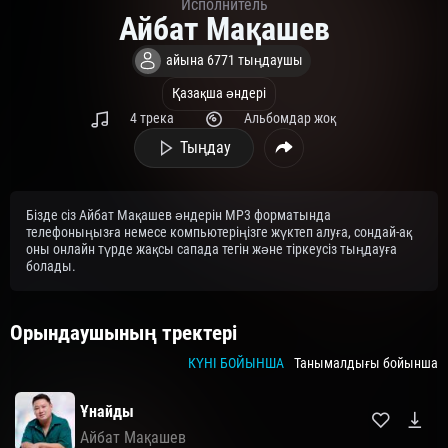
Исполнитель
Айбат Мақашев
айына 6771 тыңдаушы
Қазақша әндері
4 трека
Альбомдар жоқ
Тыңдау
Бізде сіз Айбат Мақашев әндерін MP3 форматында
телефоныңызға немесе компьютеріңізге жүктеп алуға, сондай-ақ
оны онлайн түрде жақсы сапада тегін және тіркеусіз тыңдауға
болады.
Орындаушының тректері
КҮНІ БОЙЫНША
Танымалдығы бойынша
Ұнайды
Айбат Мақашев