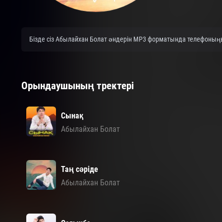
Бізде сіз Абылайхан Болат әндерін MP3 форматында телефоныңыз
Орындаушының тректері
Сынақ
Абылайхан Болат
Таң сәріде
Абылайхан Болат