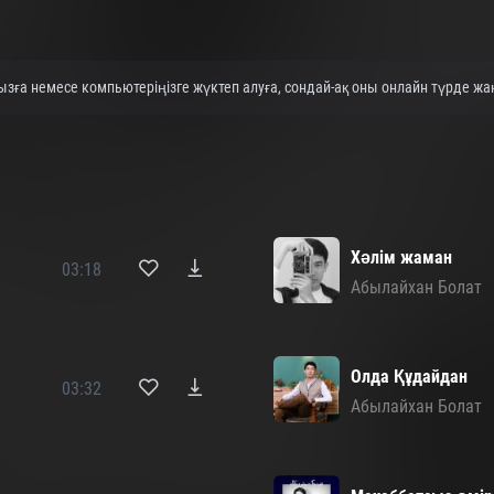
ға немесе компьютеріңізге жүктеп алуға, сондай-ақ оны онлайн түрде жақ
Хәлім жаман
03:18
Абылайхан Болат
Олда Құдайдан
03:32
Абылайхан Болат