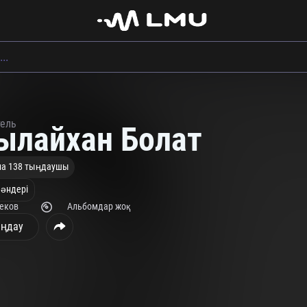
тель
ылайхан Болат
на 138 тыңдаушы
 әндері
реков
Альбомдар жоқ
ңдау