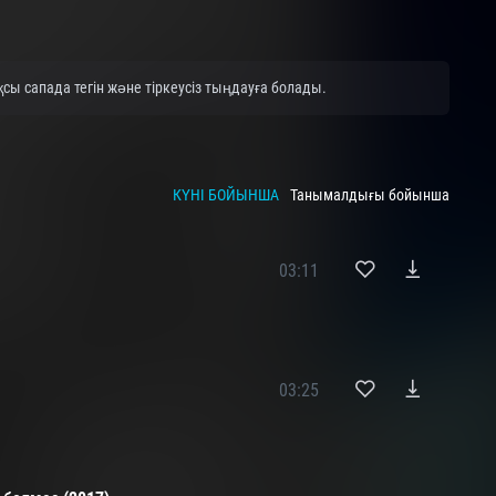
сы сапада тегін және тіркеусіз тыңдауға болады.
КҮНІ БОЙЫНША
Танымалдығы бойынша
03:11
03:25