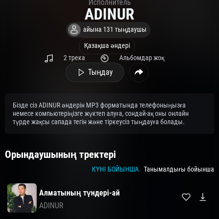
Исполнитель
ADINUR
айына 131 тыңдаушы
Қазақша әндері
2 трека
Альбомдар жоқ
Тыңдау
Бізде сіз ADINUR әндерін MP3 форматында телефоныңызға
немесе компьютеріңізге жүктеп алуға, сондай-ақ оны онлайн
түрде жақсы сапада тегін және тіркеусіз тыңдауға болады.
Орындаушының тректері
КҮНІ БОЙЫНША
Танымалдығы бойынша
Алматының түндері-ай
ADINUR