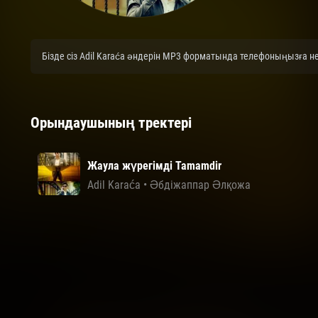
Бізде сіз Adil Karaća әндерін MP3 форматында телефоныңызға не
Орындаушының тректері
Жаула жүрегімді Tamamdir
Adil Karaća
•
Әбдіжаппар Әлқожа