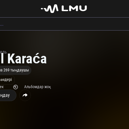
тель
l Karaća
на 269 тыңдаушы
 әндері
рек
Альбомдар жоқ
ңдау