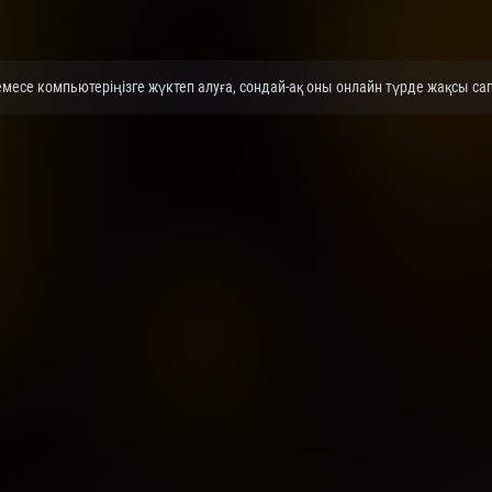
месе компьютеріңізге жүктеп алуға, сондай-ақ оны онлайн түрде жақсы сап