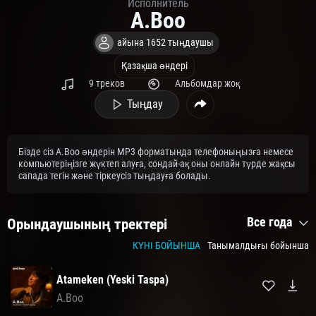
Исполнитель
A.Boo
айына 1652 тыңдаушы
Қазақша әндері
9 треков
Альбомдар жоқ
Тыңдау
Бізде сіз A.Boo әндерін MP3 форматында телефоныңызға немесе
компьютеріңізге жүктеп алуға, сондай-ақ оны онлайн түрде жақсы
сапада тегін және тіркеусіз тыңдауға болады.
Все года
Орындаушының тректері
КҮНІ БОЙЫНША
Танымалдығы бойынша
Atameken (Yeski Taspa)
A.Boo