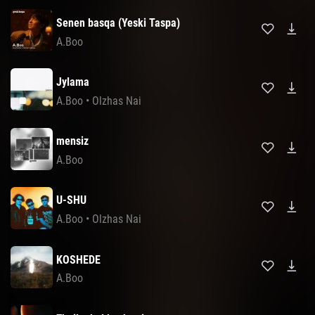
Senen basqa (Yeski Taspa)
A.Boo
Jylama
A.Boo
•
Olzhas Nai
mensiz
A.Boo
U-SHU
A.Boo
•
Olzhas Nai
KOSHEDE
A.Boo