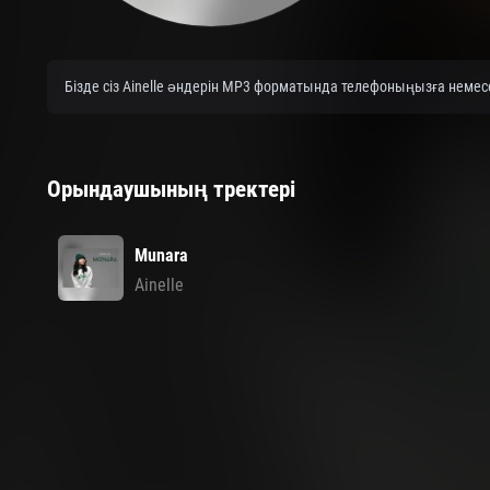
Бізде сіз Ainelle әндерін MP3 форматында телефоныңызға немесе
Орындаушының тректері
Munara
Ainelle