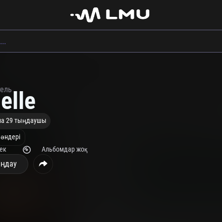
тель
elle
на 29 тыңдаушы
 әндері
рек
Альбомдар жоқ
ңдау