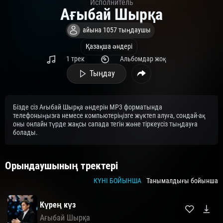
Исполнитель
Ағыбай Шырқа
айына 1057 тыңдаушы
Қазақша әндері
1 трек
Альбомдар жоқ
Тыңдау
Бізде сіз Ағыбай Шырқа әндерін MP3 форматында
телефоныңызға немесе компьютеріңізге жүктеп алуға, сондай-ақ
оны онлайн түрде жақсы сапада тегін және тіркеусіз тыңдауға
болады.
Орындаушының тректері
КҮНІ БОЙЫНША
Танымалдығы бойынша
Күрең күз
Ағыбай Шырқа