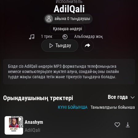
Исполнитель
AdilQali
айына 0 тыңдаушы
Қазақша әндері
1 трек
Альбомдар жоқ
Тыңдау
Бізде сіз AdilQali әндерін MP3 форматында телефоныңызға
немесе компьютеріңізге жүктеп алуға, сондай-ақ оны онлайн
түрде жақсы сапада тегін және тіркеусіз тыңдауға болады.
Все года
Орындаушының тректері
КҮНІ БОЙЫНША
Танымалдығы бойынша
Anashym
AdilQali