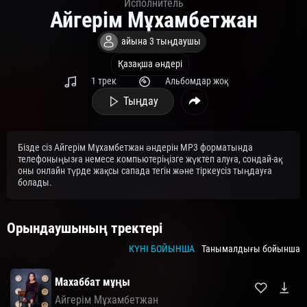
Исполнитель
Айгерім Мұхамбетжан
айына 3 тыңдаушы
Қазақша әндері
1 трек
Альбомдар жоқ
Тыңдау
Бізде сіз Айгерім Мұхамбетжан әндерін MP3 форматында
телефоныңызға немесе компьютеріңізге жүктеп алуға, сондай-ақ
оны онлайн түрде жақсы сапада тегін және тіркеусіз тыңдауға
болады.
Орындаушының тректері
КҮНІ БОЙЫНША
Танымалдығы бойынша
Махаббат мұңы
Айгерім Мұхамбетжан