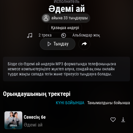
Исполнитель
Әдемі ай
айына 33 тыңдаушы
Қазақша әндері
2 трека
Альбомдар жоқ
Тыңдау
Бізде сіз Әдемі ай әндерін MP3 форматында телефоныңызға
немесе компьютеріңізге жүктеп алуға, сондай-ақ оны онлайн
түрде жақсы сапада тегін және тіркеусіз тыңдауға болады.
Орындаушының тректері
КҮНІ БОЙЫНША
Танымалдығы бойынша
Сенесің бе
Әдемі ай