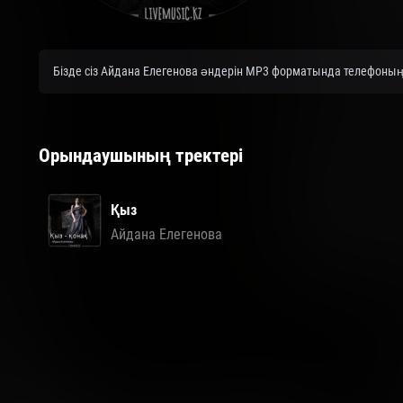
Бізде сіз Айдана Елегенова әндерін MP3 форматында телефоныңыз
Орындаушының тректері
Қыз
Айдана Елегенова