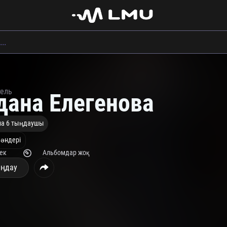
тель
дана Елегенова
на 6 тыңдаушы
 әндері
рек
Альбомдар жоқ
ңдау