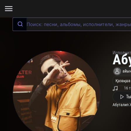
Исполни
Аб
айы
Қазақша
16 
Ты
Абуталип 