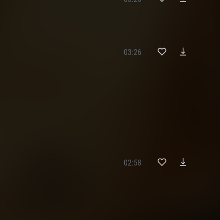
н
03:26
02:58