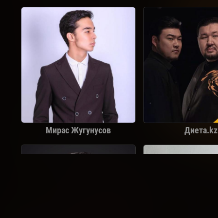
Мирас Жугунусов
Диета.kz