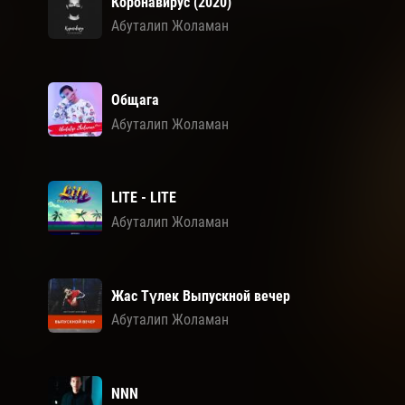
Коронавирус (2020)
Абуталип Жоламан
Общага
Абуталип Жоламан
LITE - LITE
Абуталип Жоламан
Жас Түлек Выпускной вечер
Абуталип Жоламан
NNN