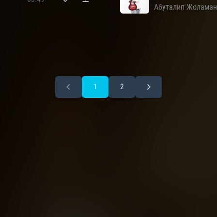
Абуталип Жолама
1
2