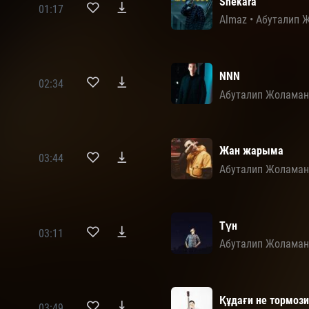
Shekara
01:17
Almaz
•
Абуталип 
NNN
02:34
Абуталип Жолама
Жан жарыма
03:44
Абуталип Жолама
Түн
03:11
Абуталип Жолама
Құдағи не тормоз
03:49