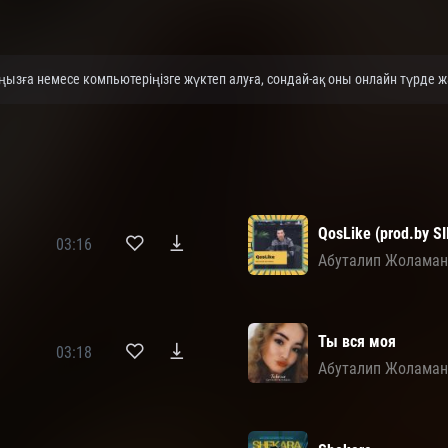
зға немесе компьютеріңізге жүктеп алуға, сондай-ақ оны онлайн түрде жа
QosLike (prod.by S
03:16
Абуталип Жолама
Ты вся моя
03:18
Абуталип Жолама