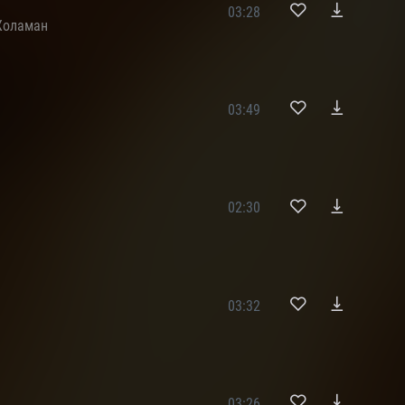
03:28
Жоламан
03:49
н
02:30
н
03:32
н
и
03:26