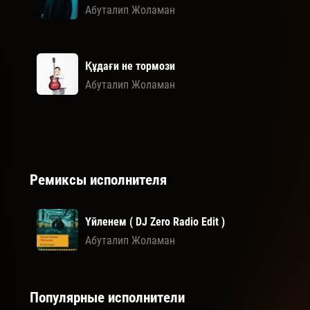
Абуталип Жоламан
Құдағи не тормози
Абуталип Жоламан
Ремиксы исполнителя
Үйленем ( DJ Zero Radio Edit )
Абуталип Жоламан
Популярные исполнители