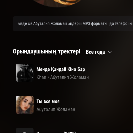
Бізде сіз Абуталип Жоламан әндерін MP3 форматында телефоныңы
Орындаушының тректері
Все года
Менде Қандай Кінә Бар
Khan
•
Абуталип Жоламан
Ты вся моя
Абуталип Жоламан