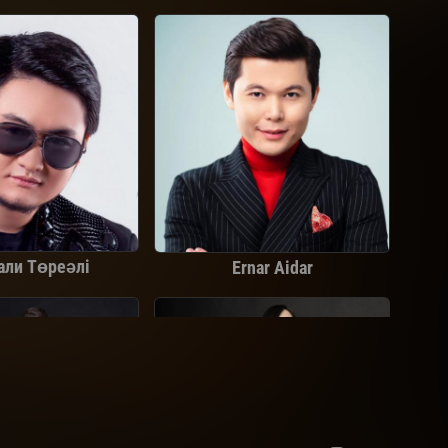
али Төреәлі
Ernar Aidar