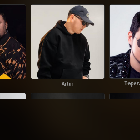
Төреғ
Artur