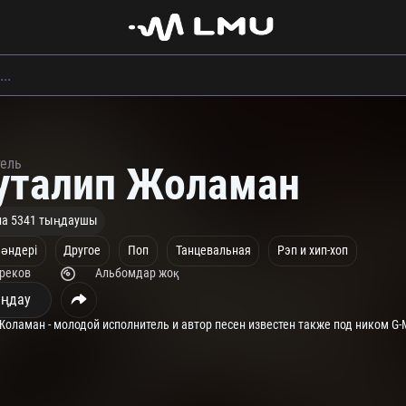
тель
уталип Жоламан
на 5341 тыңдаушы
 әндері
Другое
Поп
Танцевальная
Рэп и хип-хоп
треков
Альбомдар жоқ
ңдау
Жоламан - молодой исполнитель и автор песен известен также под ником G-