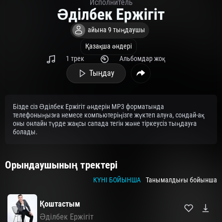
Исполнитель
Әділбек Ержігіт
айына 9 тыңдаушы
Қазақша әндері
1 трек
Альбомдар жоқ
Тыңдау
Бізде сіз Әділбек Ержігіт әндерін MP3 форматында
телефоныңызға немесе компьютеріңізге жүктеп алуға, сондай-ақ
оны онлайн түрде жақсы сапада тегін және тіркеусіз тыңдауға
болады.
Орындаушының тректері
КҮНІ БОЙЫНША
Танымалдығы бойынша
Қоштастым
Әділбек Ержігіт