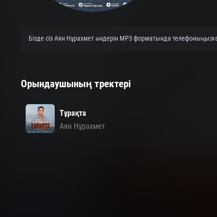
Бізде сіз Аян Нұрахмет әндерін MP3 форматында телефоныңызға н
Орындаушының тректері
Тұрақта
Аян Нұрахмет