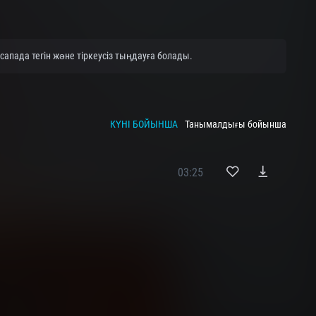
апада тегін және тіркеусіз тыңдауға болады.
КҮНІ БОЙЫНША
Танымалдығы бойынша
03:25