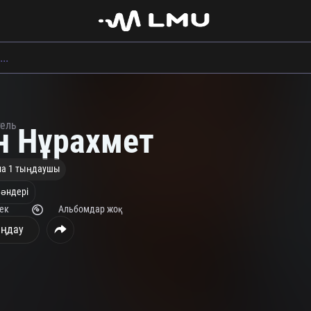
тель
н Нұрахмет
на 1 тыңдаушы
 әндері
рек
Альбомдар жоқ
ңдау