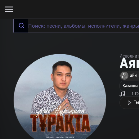
Исполни
Ая
айы
Қазақша
1 т
Ты