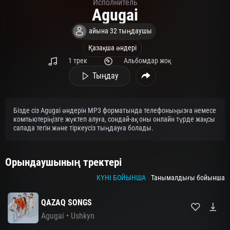
Исполнитель
Agugai
айына 32 тыңдаушы
Қазақша әндері
1 трек
Альбомдар жоқ
Тыңдау
Бізде сіз Agugai әндерін MP3 форматында телефоныңызға немесе
компьютеріңізге жүктеп алуға, сондай-ақ оны онлайн түрде жақсы
сапада тегін және тіркеусіз тыңдауға болады.
Орындаушының тректері
КҮНІ БОЙЫНША
Танымалдығы бойынша
QAZAQ SONGS
Agugai
•
Ushkyn