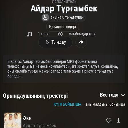
Исполнитель
Айдар Тұрғамбек
айына 0 тыңдаушы
Қазақша әндері
1 трек
Альбомдар жоқ
Тыңдау
Бізде сіз Айдар Тұрғамбек әндерін MP3 форматында
телефоныңызға немесе компьютеріңізге жүктеп алуға, сондай-ақ
оны онлайн түрде жақсы сапада тегін және тіркеусіз тыңдауға
болады.
Все года
Орындаушының тректері
КҮНІ БОЙЫНША
Танымалдығы бойынша
Әке
Айдар Тұрғамбек