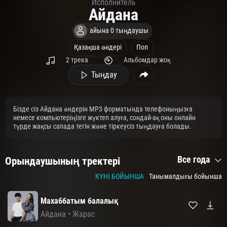
Исполнитель
Айдана
айына 0 тыңдаушы
Қазақша әндері
Поп
2 трека
Альбомдар жоқ
Тыңдау
Бізде сіз Айдана әндерін MP3 форматында телефоныңызға
немесе компьютеріңізге жүктеп алуға, сондай-ақ оны онлайн
түрде жақсы сапада тегін және тіркеусіз тыңдауға болады.
Все года
Орындаушының тректері
КҮНІ БОЙЫНША
Танымалдығы бойынша
Махаббатым балалық
Айдана
•
Жарас