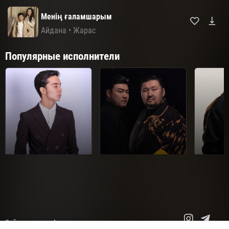
Менің ғаламшарым
Айдана
•
Жарас
Популярные исполнители
Мирас Жугунусов
Диета.kz
Сайт картасы
Авторлық құқықтар