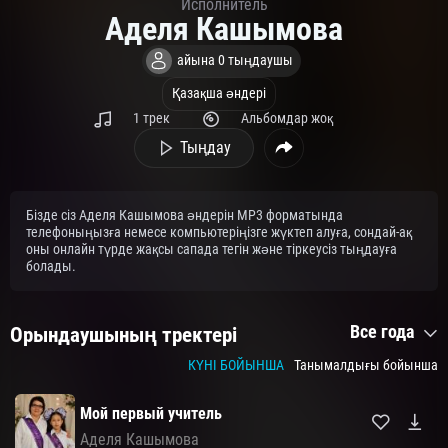
Исполнитель
Аделя Кашымова
айына 0 тыңдаушы
Қазақша әндері
1 трек
Альбомдар жоқ
Тыңдау
Бізде сіз Аделя Кашымова әндерін MP3 форматында
телефоныңызға немесе компьютеріңізге жүктеп алуға, сондай-ақ
оны онлайн түрде жақсы сапада тегін және тіркеусіз тыңдауға
болады.
Все года
Орындаушының тректері
КҮНІ БОЙЫНША
Танымалдығы бойынша
Мой первый учитель
Аделя Кашымова