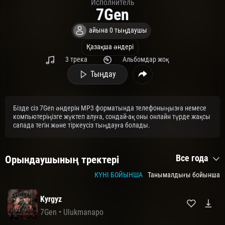
Исполнитель
7Gen
айына 0 тыңдаушы
Қазақша әндері
3 трека
Альбомдар жоқ
Тыңдау
Бізде сіз 7Gen әндерін MP3 форматында телефоныңызға немесе
компьютеріңізге жүктеп алуға, сондай-ақ оны онлайн түрде жақсы
сапада тегін және тіркеусіз тыңдауға болады.
Все года
Орындаушының тректері
КҮНІ БОЙЫНША
Танымалдығы бойынша
Kyrgyz
7Gen
•
Ulukmanapo