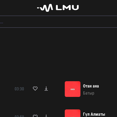
Отан ана
03:30
Батыр
Гүл Алматы