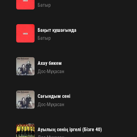
Батыр
Бақыт құшағында
Батыр
Ахау бикем
Дос-Мұқасан
Сағындым сені
Дос-Мұқасан
Ауылың сенің іргелі (Бізге 40)