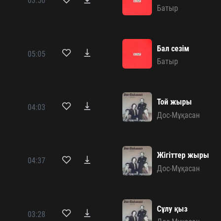
03:50
Батыр
Бал сезiм
05:05
Батыр
Той жыры
04:03
Дос-Мұқасан
Жігіттер жыры
04:37
Дос-Мұқасан
Сұлу қыз
03:28