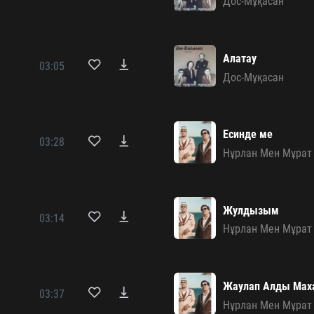
Дос-Мұқасан
Алатау
03:05
Дос-Мұқасан
Есинде ме
03:28
Нұрлан Мен Мұрат
Жулдызым
03:14
Нұрлан Мен Мұрат
Жаулап Алды Мах
03:37
Нұрлан Мен Мұрат