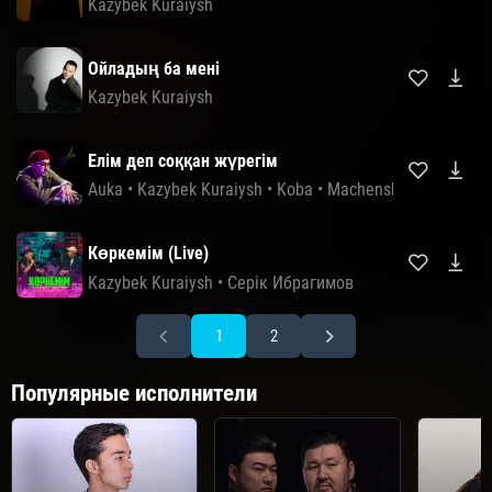
Kazybek Kuraiysh
Ойладың ба мені
Kazybek Kuraiysh
Елім деп соққан жүрегім
Auka
•
Kazybek Kuraiysh
•
Koba
•
Machenskii
Көркемім (Live)
Kazybek Kuraiysh
•
Серік Ибрагимов
1
2
Популярные исполнители