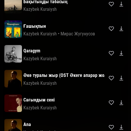
Бақытыңды табасың
Kazybek Kuraiysh
Ғашықпын
Kazybek Kuraiysh
•
Мирас Жугунусов
Qaragym
Kazybek Kuraiysh
Әке туралы жыр (OST Әкеге апарар жол)
Kazybek Kuraiysh
Сағындым сені
Kazybek Kuraiysh
Ana