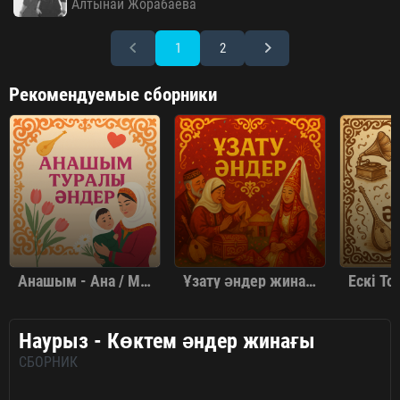
Алтынай Жорабаева
1
2
Рекомендуемые сборники
Анашым - Ана / Мама туралы әндер жинағы
Ұзату әндер жинағы
Наурыз - Көктем әндер жинағы
СБОРНИК