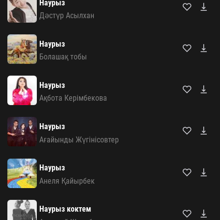
Наурыз
Дәстүр Асылхан
Наурыз
Болашақ тобы
Наурыз
Ақбота Керімбекова
Наурыз
Ағайынды Жүгінісовтер
Наурыз
Анеля Қайырбек
Наурыз коктем