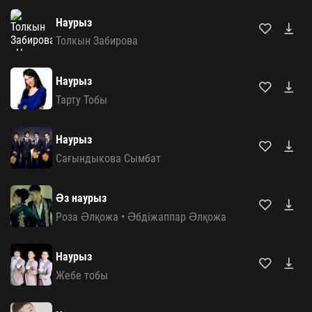
Наурыз
Толкын Забирова
Наурыз
Тарту Тобы
Наурыз
Сағындыкова Сымбат
Әз наурыз
Роза Әлқожа
•
Әбдіжаппар Әлқожа
Наурыз
Жебе тобы