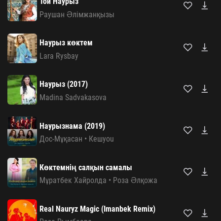
Той Наурыз
Раушан Әлімжанқызы
Наурыз көктем
Lara Rysbay
Наурыз (2017)
Madina Sadvakasova
Наурызнама (2019)
Дос-Мұқасан
•
Кешyou
Көктемнің салқын самалы
Мұратбек Хайролда
•
Роза Әлқожа
Real Nauryz Magic (Imanbek Remix)