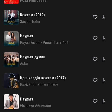
Роза Рымбаева
Көктем (2019)
Заман Тобы
Наурыз
Рауза Аман
•
Ринат Тәттібай
Наурыз-думан
Astar
Қош келдің көктем (2017)
Gazizkhan Shekerbekov
Наурыз
Өмірқұл Айниязов