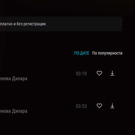
платно и без регистрации.
ПО ДАТЕ
По популярности
03:19
енова Дилара
03:53
енова Дилара