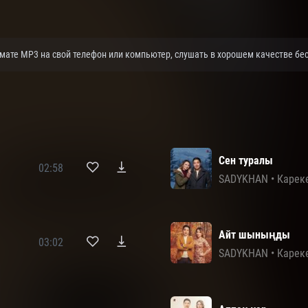
мате MP3 на свой телефон или компьютер, слушать в хорошем качестве бес
Сен туралы
02:58
SADYKHAN
•
Карек
Айт шыныңды
03:02
SADYKHAN
•
Карек