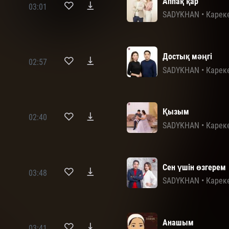
Аппақ қар
03:01
SADYKHAN
•
Карек
Достық мәңгі
02:57
SADYKHAN
•
Карек
Қызым
02:40
SADYKHAN
•
Карек
Сен үшін өзгерем
03:48
SADYKHAN
•
Карек
Анашым
03:41