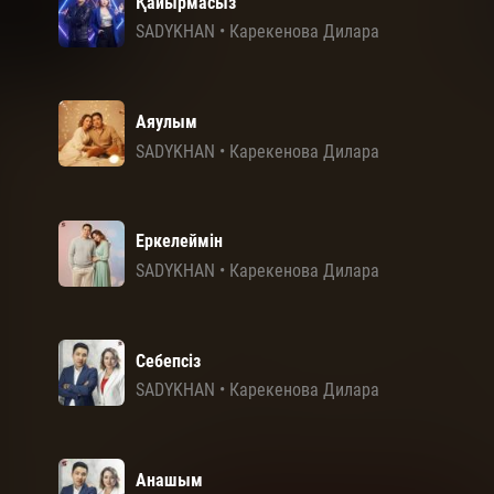
Қайырмасыз
SADYKHAN
•
Карекенова Дилара
Аяулым
SADYKHAN
•
Карекенова Дилара
Еркелеймін
SADYKHAN
•
Карекенова Дилара
Себепсіз
SADYKHAN
•
Карекенова Дилара
Анашым