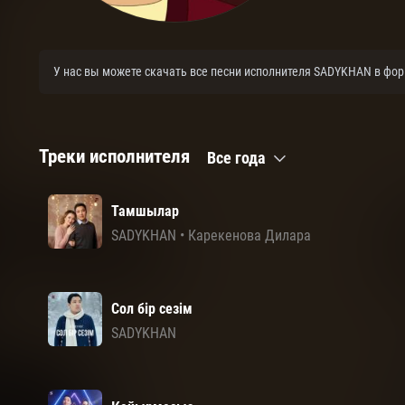
У нас вы можете скачать все песни исполнителя SADYKHAN в фор
Треки исполнителя
Все года
Тамшылар
SADYKHAN
•
Карекенова Дилара
Сол бір сезім
SADYKHAN