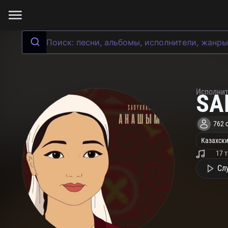
Исполни
SA
762 
Казахски
17 
Сл