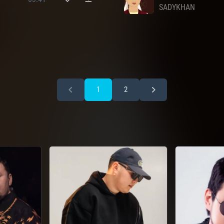
SADYKHAN
1
2