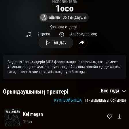
Исполнитель
1oco
айына 136 тыңдаушы
Қазақша әндері
2 трека
Альбомдар жоқ
Тыңдау
Бізде сіз 1oco әндерін MP3 форматында телефоныңызға немесе
компьютеріңізге жүктеп алуға, сондай-ақ оны онлайн түрде жақсы
сапада тегін және тіркеусіз тыңдауға болады.
Все года
Орындаушының тректері
КҮНІ БОЙЫНША
Танымалдығы бойынша
Kel magan
1oco