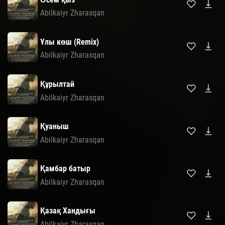
Abilkaiyr Zharasqan
Ұлы көш (Remix)
Abilkaiyr Zharasqan
Құрылтай
Abilkaiyr Zharasqan
Қуаныш
Abilkaiyr Zharasqan
Қамбар батыр
Abilkaiyr Zharasqan
Қазақ Хандығы
Abilkaiyr Zharasqan