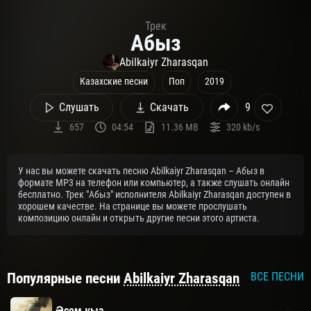
Трек
Абыз
Abilkaiyr Zharasqan
Казахские песни
Поп
2019
Слушать
Скачать
9
657
04:54
11.36 MB
320 kb/s
У нас вы можете скачать песню Abilkaiyr Zharasqan – Абыз в
формате MP3 на телефон или компьютер, а также слушать онлайн
бесплатно. Трек "Абыз" исполнителя Abilkaiyr Zharasqan доступен в
хорошем качестве. На странице вы можете прослушать
композицию онлайн и открыть другие песни этого артиста.
Популярные песни
Abilkaiyr Zharasqan
ВСЕ ПЕСНИ
Әсем қыз