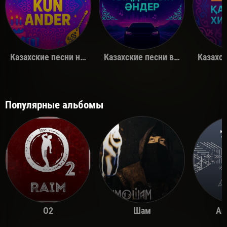
Казахские песни на день рождения
Казахские песни в машину
Популярные альбомы
O2
Шам
Ай