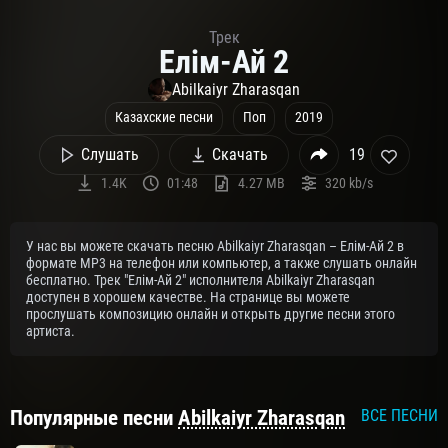
Трек
Елім-Ай 2
Abilkaiyr Zharasqan
Казахские песни
Поп
2019
Слушать
Скачать
19
1.4K
01:48
4.27 MB
320 kb/s
У нас вы можете скачать песню Abilkaiyr Zharasqan – Елім-Ай 2 в
формате MP3 на телефон или компьютер, а также слушать онлайн
бесплатно. Трек "Елім-Ай 2" исполнителя Abilkaiyr Zharasqan
доступен в хорошем качестве. На странице вы можете
прослушать композицию онлайн и открыть другие песни этого
артиста.
Популярные песни
Abilkaiyr Zharasqan
ВСЕ ПЕСНИ