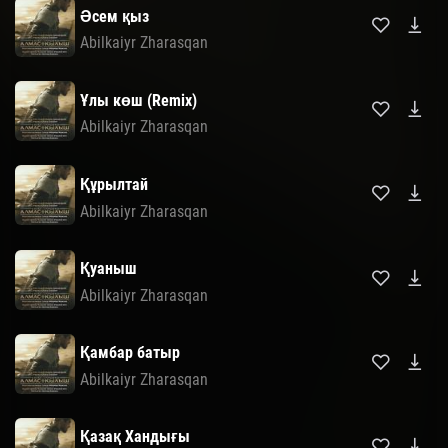
Әсем қыз
Abilkaiyr Zharasqan
Ұлы көш (Remix)
Abilkaiyr Zharasqan
Құрылтай
Abilkaiyr Zharasqan
Қуаныш
Abilkaiyr Zharasqan
Қамбар батыр
Abilkaiyr Zharasqan
Қазақ Хандығы