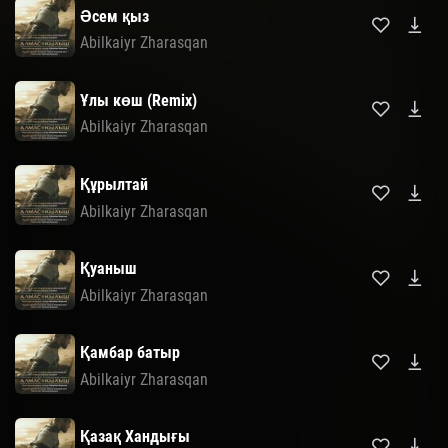
Әсем қыз
Abilkaiyr Zharasqan
Ұлы көш (Remix)
Abilkaiyr Zharasqan
Құрылтай
Abilkaiyr Zharasqan
Қуаныш
Abilkaiyr Zharasqan
Қамбар батыр
Abilkaiyr Zharasqan
Қазақ Хандығы