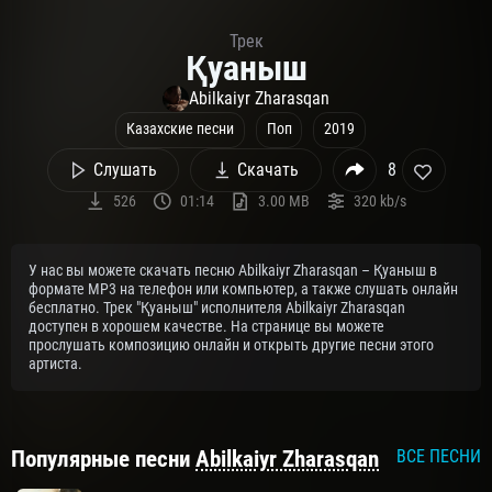
Трек
Қуаныш
Abilkaiyr Zharasqan
Казахские песни
Поп
2019
Слушать
Скачать
8
526
01:14
3.00 MB
320 kb/s
У нас вы можете скачать песню Abilkaiyr Zharasqan – Қуаныш в
формате MP3 на телефон или компьютер, а также слушать онлайн
бесплатно. Трек "Қуаныш" исполнителя Abilkaiyr Zharasqan
доступен в хорошем качестве. На странице вы можете
прослушать композицию онлайн и открыть другие песни этого
артиста.
Популярные песни
Abilkaiyr Zharasqan
ВСЕ ПЕСНИ