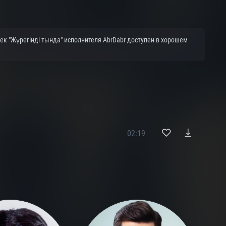
ек "Жүрегінді тында" исполнителя AbrDabr доступен в хорошем
02:19