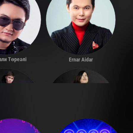
али Төреәлі
Ernar Aidar