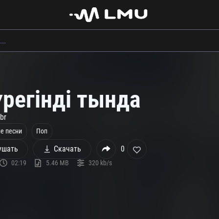
регінді тында
br
е песни
Поп
ушать
Скачать
0
02:19
5.46 MB
320 kb/s