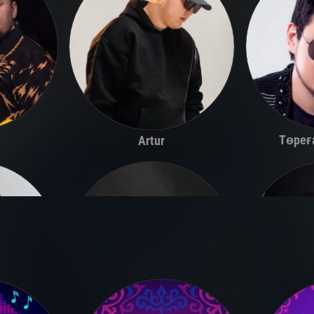
Төреғ
Artur